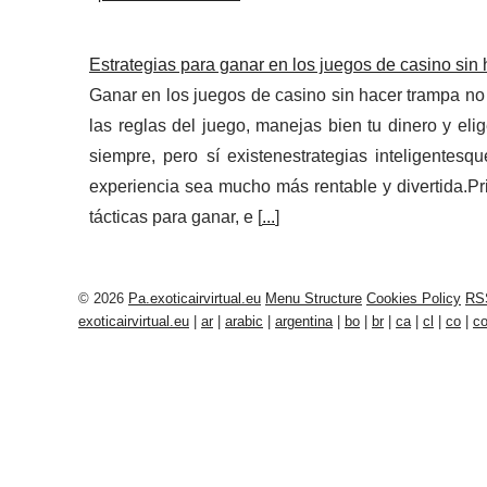
Estrategias para ganar en los juegos de casino sin
Ganar en los juegos de casino sin hacer trampa n
las reglas del juego, manejas bien tu dinero y eli
siempre, pero sí existenestrategias inteligentes
experiencia sea mucho más rentable y divertida.Pr
tácticas para ganar, e [
...
]
© 2026
Pa.exoticairvirtual.eu
Menu Structure
Cookies Policy
RS
exoticairvirtual.eu
|
ar
|
arabic
|
argentina
|
bo
|
br
|
ca
|
cl
|
co
|
co