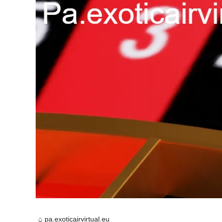
pa.exoticairvirtual.eu