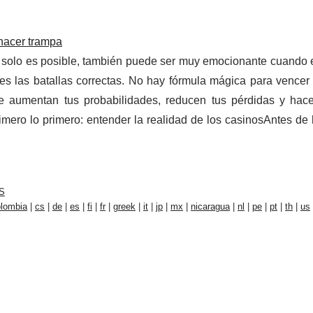
 hacer trampa
o solo es posible, también puede ser muy emocionante cuando 
ges las batallas correctas. No hay fórmula mágica para vencer
que aumentan tus probabilidades, reducen tus pérdidas y hac
imero lo primero: entender la realidad de los casinosAntes de 
S
lombia
|
cs
|
de
|
es
|
fi
|
fr
|
greek
|
it
|
jp
|
mx
|
nicaragua
|
nl
|
pe
|
pt
|
th
|
us