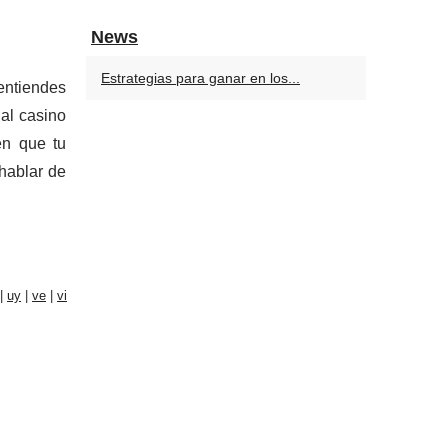
News
Estrategias para ganar en los...
entiendes
 al casino
en que tu
hablar de
|
uy
|
ve
|
vi